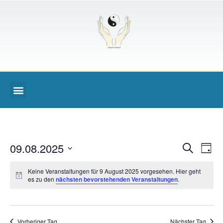
Veran
Ve
09.08.2025
Suche
Tag
Datum
An
Such
wählen.
Keine Veranstaltungen für 9 August 2025 vorgesehen. Hier geht
Na
es zu den
nächsten bevorstehenden Veranstaltungen
.
und
Ansic
Vorheriger Tag
Nächster Tag