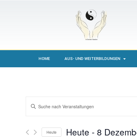
HOME
AUS- UND WEITERBILDUNGEN
Veranstaltungen
Bitte
Schlüsselwort
Suche
eingeben.
Suche
nach
und
Veranstaltungen
Heute
 - 
8 Dezemb
Schlüsselwort.
Heute