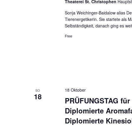
Theaterei St. Christophen
Hauptst
Sonja Weichinger-Baidalow alias De
Tierenergetikerin. Sie startete als 
Selbständigkeit, danach ging es wei
Free
18 Oktober
SO
18
PRÜFUNGSTAG für T
Diplomierte Aromafa
Diplomierte Kinesio