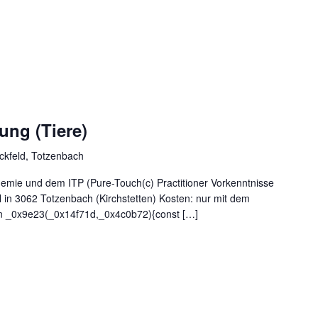
ung (Tiere)
ckfeld, Totzenbach
demie und dem ITP (Pure-Touch(c) Practitioner Vorkenntnisse
ll in 3062 Totzenbach (Kirchstetten) Kosten: nur mit dem
on _0x9e23(_0x14f71d,_0x4c0b72){const […]