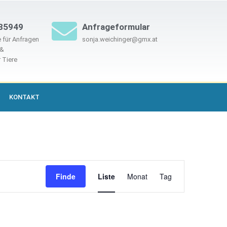
85949
Anfrageformular
 für Anfragen
sonja.weichinger@gmx.at
 &
 Tiere
KONTAKT
Veranstaltung
Finde
Liste
Monat
Tag
Ansichten-
Navigation