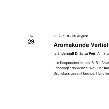
29 August
-
30 August
SA
29
Aromakunde Vertief
Isländerstall DI Jutta Petri
Am Bru
– in Kooperation mit der BaBlü Aka
unbedingt erforderlich! Wo: Reitsta
Grundkurs gesamt buchbar! functi