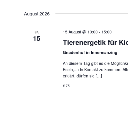
Ansichten,
Datum
wählen.
Navigation
August 2026
15 August @ 10:00
-
15:00
SA
15
Tierenergetik für K
Gnadenhof in Innermanzing
An diesem Tag gibt es die Möglichk
Eseln,...) in Kontakt zu kommen. A
erklärt, dürfen sie […]
€ 75