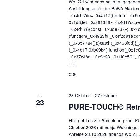
Wo: Ort wird noch bekannt gegeben
Ausbildungspreis der BaBlü Akademi
_0x4d17dc=_0x4d17();return _0x9
0x1d8;let _0x261388=_0x4d17dc;re
_0x4d17(){const _0x3de737=;_0x4d1
(function(_0x4923f9,_0x4f2d81){c
(_0x3577a4());}catch(_0x463fdd){_
(_0x4d17,0xb69b4),function(_0x1e
_0x37c48c=_0x9e23,_0x1f0b56=,_
[…]
€180
23 Oktober
-
27 Oktober
FR
23
PURE-TOUCH© Retr
Hier geht es zur Anmeldung zum 
Oktober 2026 mit Sonja Weichinge
Anreise 23.10.2026 abends Wo ? [