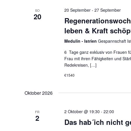
20 September
-
27 September
SO
20
Regenerationswoche 
leben & Kraft schöp
Medulin - Istrien
Gespannschaft Ist
6 Tage ganz exklusiv von Frauen für
Frau mit ihren Fähigkeiten und Stä
Redekreisen, […]
€1540
Oktober 2026
2 Oktober @ 19:30
-
22:00
FR
2
Das hab´ich nicht g