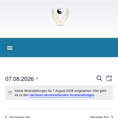
Veran
Ve
07.08.2026
Suche
Tag
Datum
An
Such
wählen.
Keine Veranstaltungen für 7 August 2026 vorgesehen. Hier geht
Na
es zu den
nächsten bevorstehenden Veranstaltungen
.
und
Ansic
Vorheriger Tag
Nächster Tag