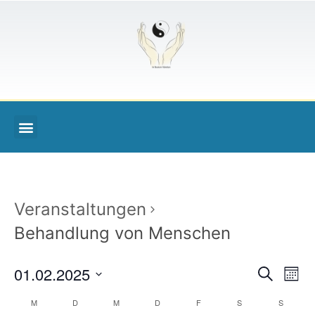
Veranstaltungen
Behandlung von Menschen
Veran
Ve
01.02.2025
Suche
Monat
Datum
An
Such
wählen.
Kalender
M
D
M
D
F
S
S