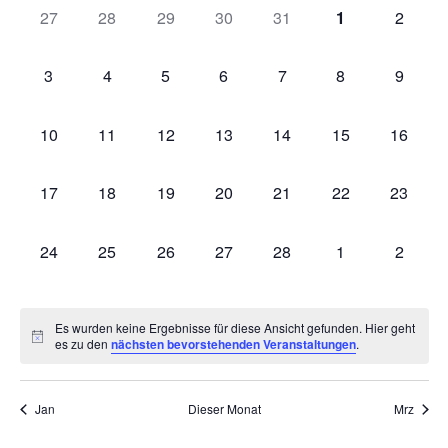
Na
und
0 Veranstaltungen,
0 Veranstaltungen,
0 Veranstaltungen,
0 Veranstaltungen,
0 Veranstaltungen,
0 Veranstaltun
0 Veran
27
28
29
30
31
1
2
von
Ansic
Veranstaltungen
0 Veranstaltungen,
0 Veranstaltungen,
0 Veranstaltungen,
0 Veranstaltungen,
0 Veranstaltungen,
0 Veranstaltung
0 Veran
3
4
5
6
7
8
9
Navig
0 Veranstaltungen,
0 Veranstaltungen,
0 Veranstaltungen,
0 Veranstaltungen,
0 Veranstaltungen,
0 Veranstaltung
0 Veran
10
11
12
13
14
15
16
0 Veranstaltungen,
0 Veranstaltungen,
0 Veranstaltungen,
0 Veranstaltungen,
0 Veranstaltungen,
0 Veranstaltung
0 Veran
17
18
19
20
21
22
23
0 Veranstaltungen,
0 Veranstaltungen,
0 Veranstaltungen,
0 Veranstaltungen,
0 Veranstaltungen,
0 Veranstaltung
0 Veran
24
25
26
27
28
1
2
Es wurden keine Ergebnisse für diese Ansicht gefunden. Hier geht
es zu den
nächsten bevorstehenden Veranstaltungen
.
Jan
Dieser Monat
Mrz