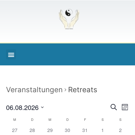
Veranstaltungen
Retreats
Veran
Ve
06.08.2026
Suche
Monat
Datum
An
Such
wählen.
Kalender
M
D
M
D
F
S
S
Na
und
0 Veranstaltungen,
0 Veranstaltungen,
0 Veranstaltungen,
0 Veranstaltungen,
0 Veranstaltungen,
0 Veranstaltung
0 Veran
27
28
29
30
31
1
2
von