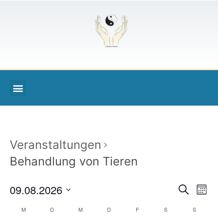
Veranstaltungen
Behandlung von Tieren
Veran
Ve
09.08.2026
Suche
Monat
Datum
An
Such
wählen.
Kalender
M
D
M
D
F
S
S