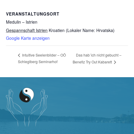
VERANSTALTUNGSORT
Medulin – Istrien
Gespannschaft Istrien
Kroatien (Lokaler Name: Hrvatska)
Google Karte anzeigen
Das hab´ich nicht gebucht –
Intuitive Seelenbilder – OÖ
Schleglberg Seminarhof
Benefiz Try Out Kabarett