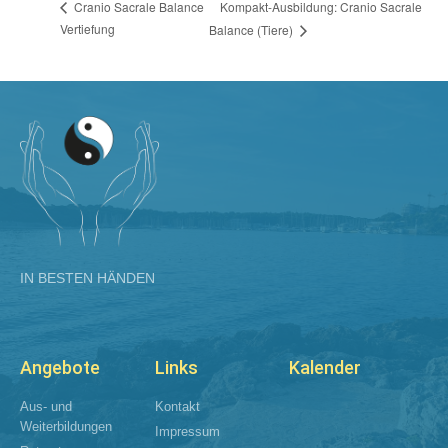
Kompakt-Ausbildung: Cranio Sacrale
Cranio Sacrale Balance
Vertiefung
Balance (Tiere)
IN BESTEN HÄNDEN
Angebote
Links
Kalender
Aus- und
Kontakt
Weiterbildungen​
Impressum