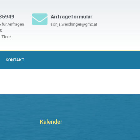
85949
Anfrageformular
 für Anfragen
sonja.weichinger@gmx.at
 &
 Tiere
KONTAKT
Kalender