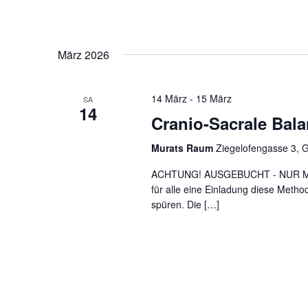
März 2026
14 März
-
15 März
SA
14
Cranio-Sacrale Bal
Murats Raum
Ziegelofengasse 3, 
ACHTUNG! AUSGEBUCHT - NUR MEHR
für alle eine Einladung diese Metho
spüren. Die […]