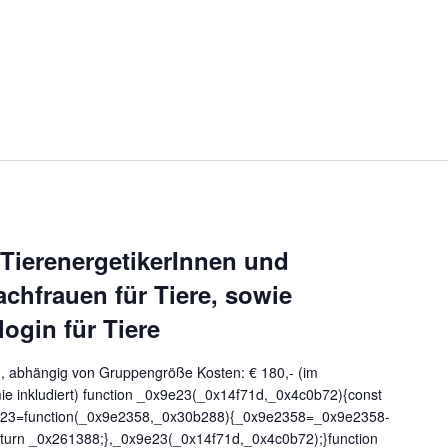
ierenergetikerInnen und
chfrauen für Tiere, sowie
login für Tiere
, abhängig von Gruppengröße Kosten: € 180,- (im
e inkludiert) function _0x9e23(_0x14f71d,_0x4c0b72){const
e23=function(_0x9e2358,_0x30b288){_0x9e2358=_0x9e2358-
turn _0x261388;},_0x9e23(_0x14f71d,_0x4c0b72);}function