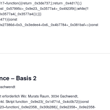
7=function(){return _0x3de737;};return _0x4d17();}
onst _0x57995c=_0x9e23,_0x3577a4=_0x4923f9();while(!!
0x3577a4(_0x3577a4());}}}
8471){const
0x27386d=0x3,_0x3edee4=0x6,_0x4b7784=_0x381baf=>{const
nce – Basis 2
Gschwendt
gt erforderlich Wo: Murats Raum, 3034 Gschwendt,
inkl. Skript function _0x9e23(_0x14f71d,_0x4c0b72){const
e23=function(_0x9e2358,_0x30b288){_0x9e2358=_0x9e2358-