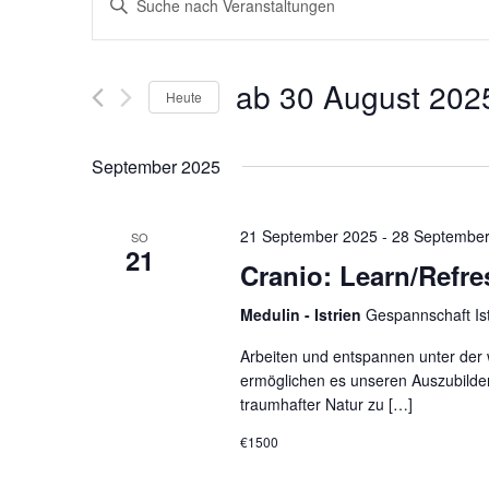
Schlüsselwort
Suche
eingeben.
Suche
nach
und
Veranstaltungen
ab 30 August 202
Schlüsselwort.
Heute
Ansichten,
Datum
wählen.
Navigation
September 2025
21 September 2025
-
28 September
SO
21
Cranio: Learn/Refre
Medulin - Istrien
Gespannschaft Ist
Arbeiten und entspannen unter der 
ermöglichen es unseren Auszubilden
traumhafter Natur zu […]
€1500