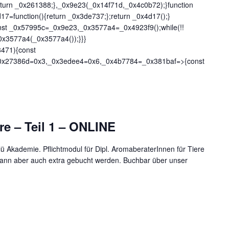
turn _0x261388;},_0x9e23(_0x14f71d,_0x4c0b72);}function
7=function(){return _0x3de737;};return _0x4d17();}
onst _0x57995c=_0x9e23,_0x3577a4=_0x4923f9();while(!!
0x3577a4(_0x3577a4());}}}
8471){const
0x27386d=0x3,_0x3edee4=0x6,_0x4b7784=_0x381baf=>{const
e – Teil 1 – ONLINE
ü Akademie. Pflichtmodul für Dipl. AromaberaterInnen für Tiere
 kann aber auch extra gebucht werden. Buchbar über unser