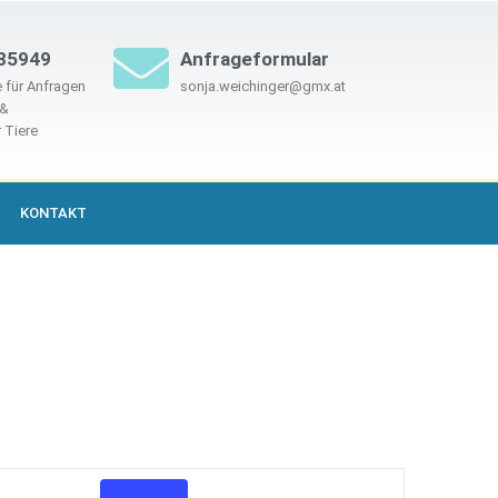
85949
Anfrageformular
 für Anfragen
sonja.weichinger@gmx.at
 &
 Tiere
KONTAKT
Veranstaltung