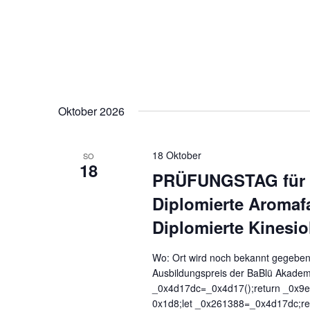
Oktober 2026
18 Oktober
SO
18
PRÜFUNGSTAG für T
Diplomierte Aromafa
Diplomierte Kinesio
Wo: Ort wird noch bekannt gegeben
Ausbildungspreis der BaBlü Akademi
_0x4d17dc=_0x4d17();return _0x9
0x1d8;let _0x261388=_0x4d17dc;re