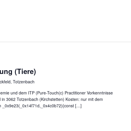
ung (Tiere)
ckfeld, Totzenbach
demie und dem ITP (Pure-Touch(c) Practitioner Vorkenntnisse
ll in 3062 Totzenbach (Kirchstetten) Kosten: nur mit dem
on _0x9e23(_0x14f71d,_0x4c0b72){const […]