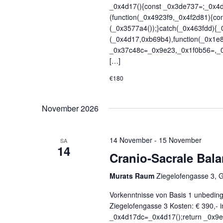
_0x4d17(){const _0x3de737=;_0x4d1
(function(_0x4923f9,_0x4f2d81){c
(_0x3577a4());}catch(_0x463fdd){_
(_0x4d17,0xb69b4),function(_0x1e
_0x37c48c=_0x9e23,_0x1f0b56=,_
[…]
€180
November 2026
14 November
-
15 November
SA
14
Cranio-Sacrale Bala
Murats Raum
Ziegelofengasse 3, 
Vorkenntnisse von Basis 1 unbedin
Ziegelofengasse 3 Kosten: € 390,- 
_0x4d17dc=_0x4d17();return _0x9